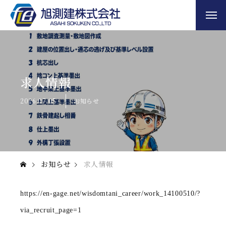
求人情報
2026.07.05
お知らせ
TOP
お知らせ
求人情報
旭測建について
https://en-gage.net/wisdomtani_career/work_14100510/?
事業について
via_recruit_page=1